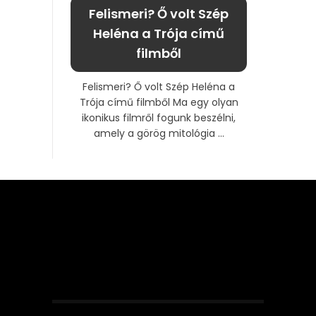
Felismeri? Ő volt Szép
Heléna a Trója című
filmből
Felismeri? Ő volt Szép Heléna a
Trója című filmből Ma egy olyan
ikonikus filmről fogunk beszélni,
amely a görög mitológia ...