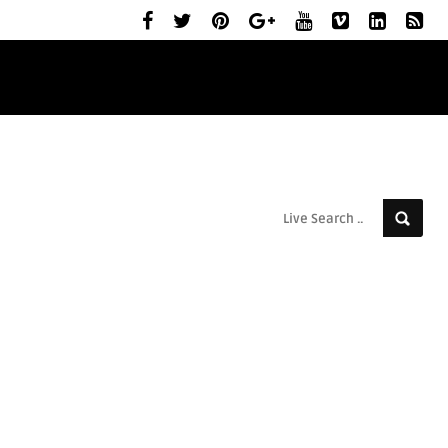
ELŐZETESEK
MOZIBEMUTATÓK
RÓLUNK