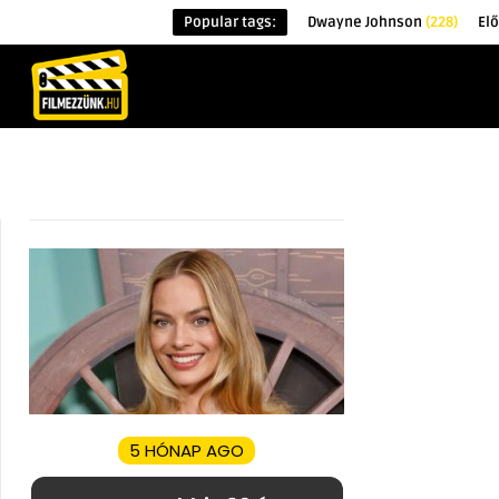
Popular tags:
Dwayne Johnson
(228)
El
KEZDŐOLDAL
HÍREK
ÉRDEKESSÉG
5 HÓNAP AGO