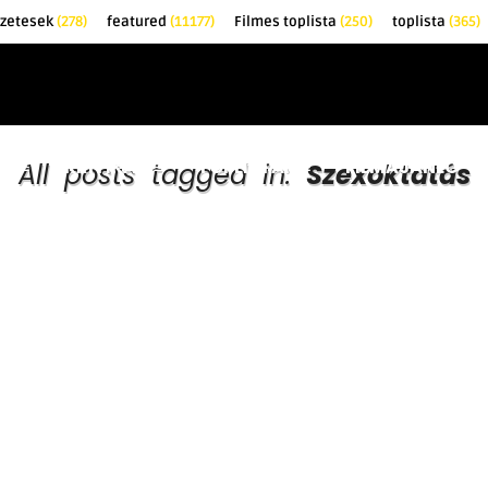
őzetesek
(278)
featured
(11177)
Filmes toplista
(250)
toplista
(365)
EK
KRITIKÁK
TOPLISTÁK
FILMAJÁNLÓ
All posts tagged in:
Szexoktatás