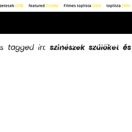
zetesek
(278)
featured
(11194)
Filmes toplista
(250)
toplista
(365)
EK
KRITIKÁK
TOPLISTÁK
FILMAJÁNLÓ
ts tagged in:
színészek szülőket é