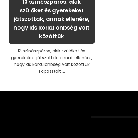
13 színészpáros, akik
szülőket és gyerekeket
játszottak, annak ellenére,
hogy kis korkülönbség volt
közöttük
13 színészpáros, akik szülőket és
gyerekeket játszottak, annak ellenére,
hogy kis korkülönbség volt közöttük
Tapasztalt ...