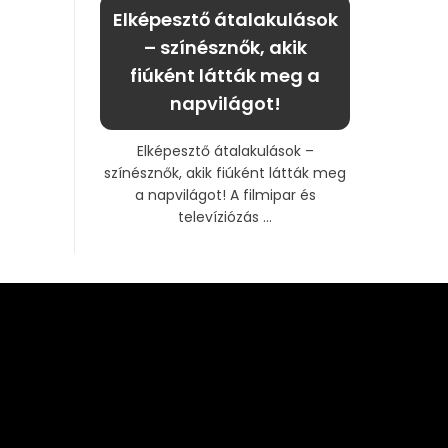
Elképesztő átalakulások
– színésznők, akik
fiúként látták meg a
napvilágot!
Elképesztő átalakulások –
színésznők, akik fiúként látták meg
a napvilágot! A filmipar és
televíziózás ...