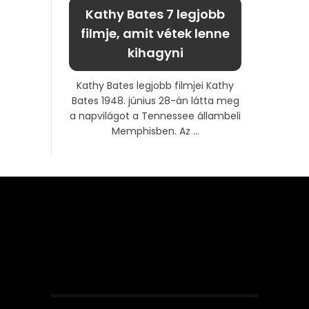
Kathy Bates 7 legjobb
filmje, amit vétek lenne
kihagyni
Kathy Bates legjobb filmjei Kathy
Bates 1948. június 28-án látta meg
a napvilágot a Tennessee állambeli
Memphisben. Az ...