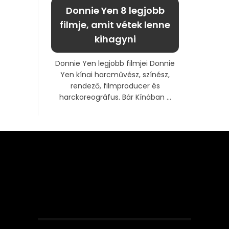
Donnie Yen 8 legjobb
filmje, amit vétek lenne
kihagyni
Donnie Yen legjobb filmjei Donnie
Yen kínai harcművész, színész,
rendező, filmproducer és
harckoreográfus. Bár Kínában ...