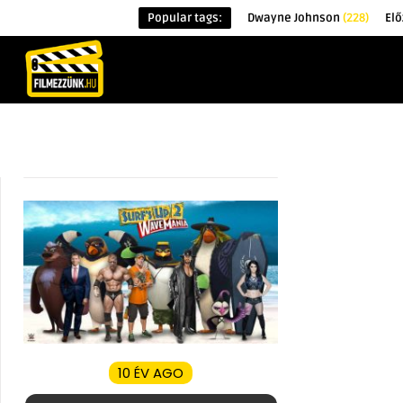
Popular tags:
Dwayne Johnson
(228)
Elő
KEZDŐOLDAL
HÍREK
ÉRDEKESSÉG
10 ÉV AGO