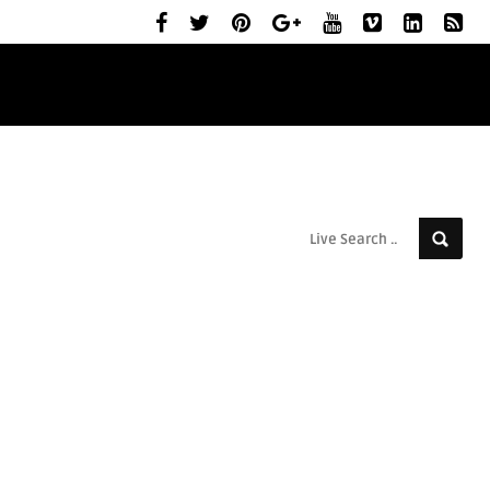
ELŐZETESEK
MOZIBEMUTATÓK
RÓLUNK