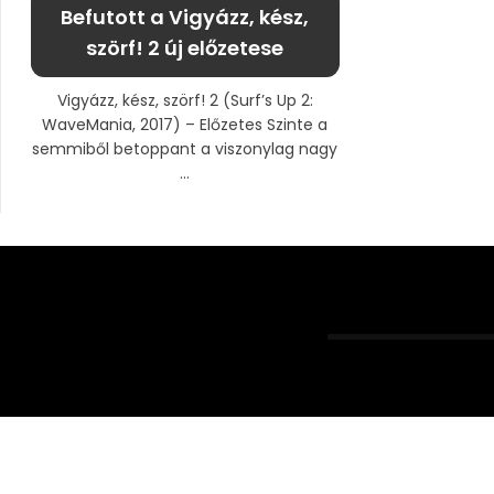
Befutott a Vigyázz, kész,
szörf! 2 új előzetese
Vigyázz, kész, szörf! 2 (Surf’s Up 2:
WaveMania, 2017) – Előzetes Szinte a
semmiből betoppant a viszonylag nagy
...