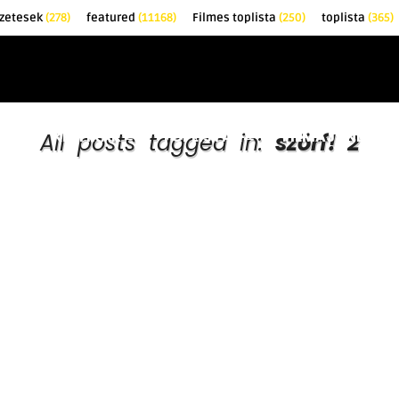
zetesek
(278)
featured
(11168)
Filmes toplista
(250)
toplista
(365)
EK
KRITIKÁK
TOPLISTÁK
FILMAJÁNLÓ
All posts tagged in:
szörf! 2