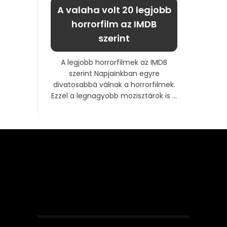
A valaha volt 20 legjobb
horrorfilm az IMDB
szerint
A legjobb horrorfilmek az IMDB
szerint Napjainkban egyre
divatosabbá válnak a horrorfilmek.
Ezzel a legnagyobb mozisztárok is ...