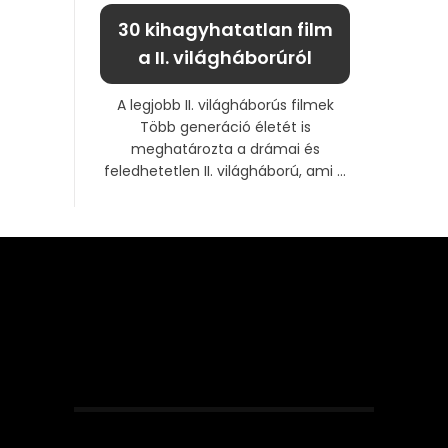
30 kihagyhatatlan film
a II. világháborúról
A legjobb II. világháborús filmek
Több generáció életét is
meghatározta a drámai és
feledhetetlen II. világháború, ami ...