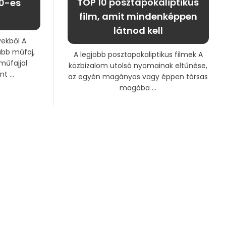
TOP 10 posztapokaliptikus
70-es
film, amit mindenképpen
látnod kell
ekből A
abb műfaj,
A legjobb posztapokaliptikus filmek A
műfajjal
közbizalom utolsó nyomainak eltűnése,
t ...
az egyén magányos vagy éppen társas
magába ...