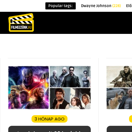
Popular tags:
Dwayne Johnson
(228)
Elő
KEZDŐOLDAL
HÍREK
ÉRDEKESSÉG
3 HÓNAP AGO