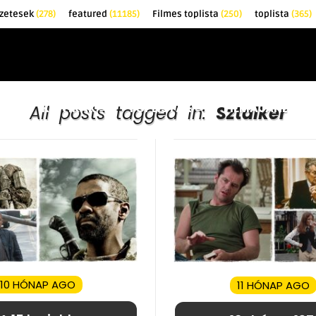
zetesek
(278)
featured
(11185)
Filmes toplista
(250)
toplista
(365)
EK
KRITIKÁK
TOPLISTÁK
FILMAJÁNLÓ
All posts tagged in:
Sztalker
10 HÓNAP AGO
11 HÓNAP AGO