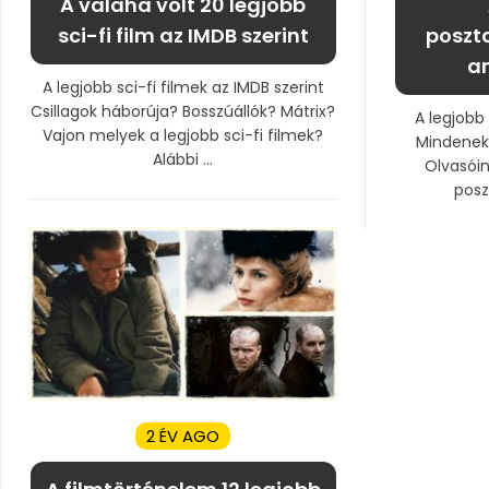
A valaha volt 20 legjobb
sci-fi film az IMDB szerint
poszta
am
A legjobb sci-fi filmek az IMDB szerint
Csillagok háborúja? Bosszúállók? Mátrix?
A legjobb
Vajon melyek a legjobb sci-fi filmek?
Mindenek 
Alábbi ...
Olvasóin
poszt
2 ÉV AGO