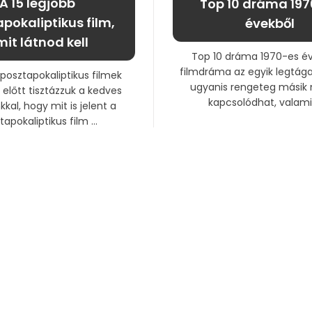
A 15 legjobb
Top 10 dráma 19
pokaliptikus film,
évekből
it látnod kell
Top 10 dráma 1970-es év
filmdráma az egyik legtág
 posztapokaliptikus filmek
ugyanis rengeteg másik 
előtt tisztázzuk a kedves
kapcsolódhat, valamin
kkal, hogy mit is jelent a
apokaliptikus film ...