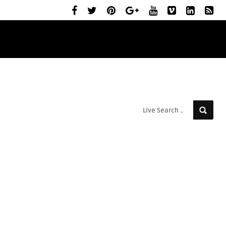
ELŐZETESEK
MOZIBEMUTATÓK
RÓLUNK