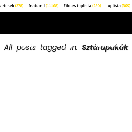
zetesek
(278)
featured
(11168)
Filmes toplista
(250)
toplista
(365)
EK
KRITIKÁK
TOPLISTÁK
FILMAJÁNLÓ
All posts tagged in:
Sztárapukák