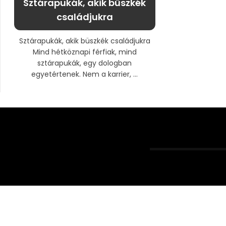
Sztárapukák, akik büszkék
családjukra
Sztárapukák, akik büszkék családjukra
Mind hétköznapi férfiak, mind
sztárapukák, egy dologban
egyetértenek. Nem a karrier, ...