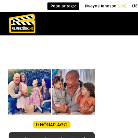
Popular tags:
Dwayne Johnson
(228)
Elő
KEZDŐOLDAL
HÍREK
ÉRDEKESSÉG
9 HÓNAP AGO