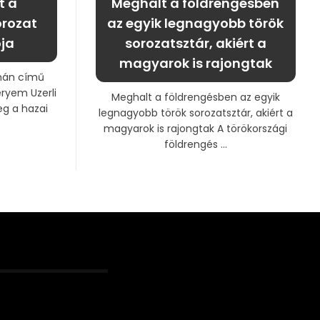
t a
Meghalt a földrengésben
orozat
az egyik legnagyobb török
ja
sorozatsztár, akiért a
magyarok is rajongtak
jmán című
ryem Uzerli
Meghalt a földrengésben az egyik
g a hazai
legnagyobb török sorozatsztár, akiért a
magyarok is rajongtak A törökországi
földrengés ...