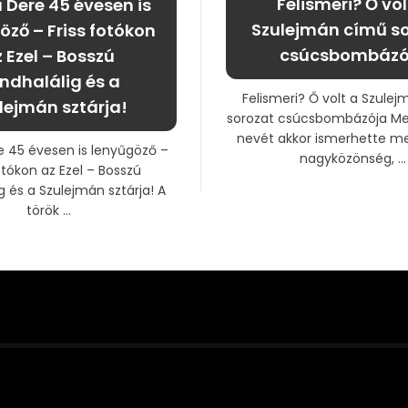
Felismeri? Ő vol
Dere 45 évesen is
Szulejmán című s
öző – Friss fotókon
csúcsbombázó
 Ezel – Bosszú
ndhalálig és a
Felismeri? Ő volt a Szule
lejmán sztárja!
sorozat csúcsbombázója Me
nevét akkor ismerhette me
 45 évesen is lenyűgöző –
nagyközönség, ...
otókon az Ezel – Bosszú
g és a Szulejmán sztárja! A
török ...