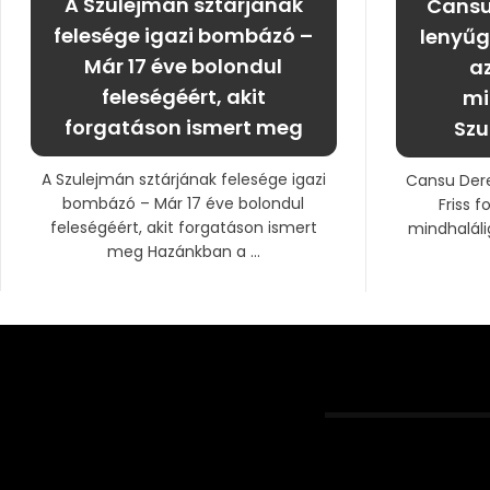
A Szulejmán sztárjának
Cansu 
felesége igazi bombázó –
lenyűg
Már 17 éve bolondul
az
feleségéért, akit
mi
forgatáson ismert meg
Szu
A Szulejmán sztárjának felesége igazi
Cansu Dere
bombázó – Már 17 éve bolondul
Friss f
feleségéért, akit forgatáson ismert
mindhaláli
meg Hazánkban a ...