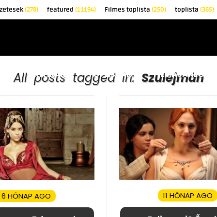
zetesek
(278)
featured
(11194)
Filmes toplista
(250)
toplista
(365)
EK
KRITIKÁK
TOPLISTÁK
FILMAJÁNLÓ
All posts tagged in:
Szulejmán
11 HÓNAP AGO
6 HÓNAP AGO