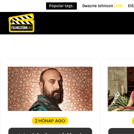
Popular tags:
Dwayne Johnson
(229)
Elő
KEZDŐOLDAL
HÍREK
ÉRDEKESSÉG
2 HÓNAP AGO