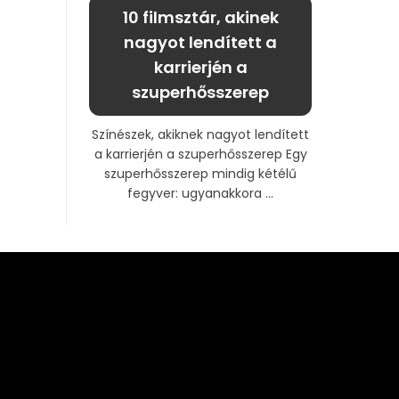
10 filmsztár, akinek
nagyot lendített a
karrierjén a
szuperhősszerep
Színészek, akiknek nagyot lendített
a karrierjén a szuperhősszerep Egy
szuperhősszerep mindig kétélű
fegyver: ugyanakkora ...