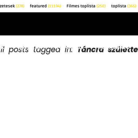
zetesek
(278)
featured
(11194)
Filmes toplista
(250)
toplista
(365)
EK
KRITIKÁK
TOPLISTÁK
FILMAJÁNLÓ
ll posts tagged in:
Táncra születt