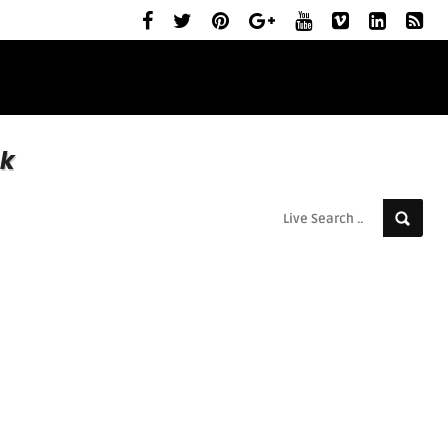
ELŐZETESEK
MOZIBEMUTATÓK
RÓLUNK
ek