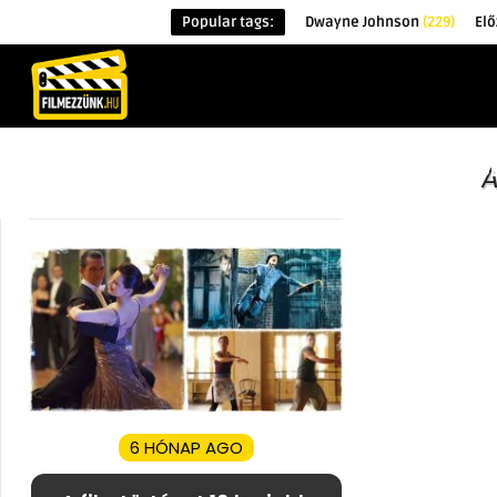
Popular tags:
Dwayne Johnson
(229)
Elő
KEZDŐOLDAL
HÍREK
ÉRDEKESSÉG
A
6 HÓNAP AGO