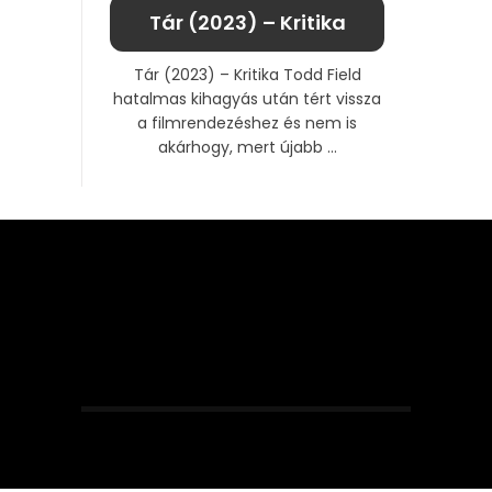
Tár (2023) – Kritika
Tár (2023) – Kritika Todd Field
hatalmas kihagyás után tért vissza
a filmrendezéshez és nem is
akárhogy, mert újabb ...