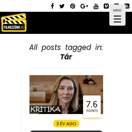
MENÜ
All posts tagged in:
Tár
7.6
POINTS
3 ÉV AGO