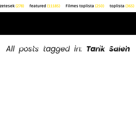
zetesek
(278)
featured
(11185)
Filmes toplista
(250)
toplista
(365)
EK
KRITIKÁK
TOPLISTÁK
FILMAJÁNLÓ
All posts tagged in:
Tarik Saleh