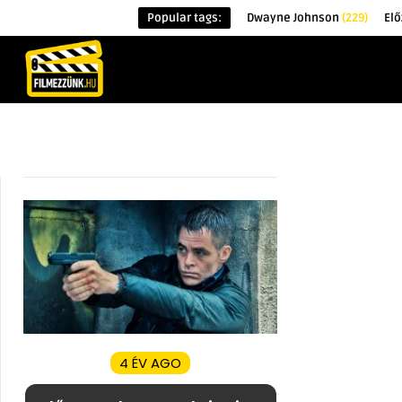
Popular tags:
Dwayne Johnson
(229)
Elő
KEZDŐOLDAL
HÍREK
ÉRDEKESSÉG
4 ÉV AGO