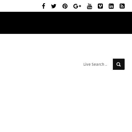
ELŐZETESEK
MOZIBEMUTATÓK
RÓLUNK