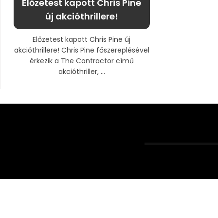
Előzetest kapott Chris Pine
új akcióthrillere!
Előzetest kapott Chris Pine új
akcióthrillere! Chris Pine főszereplésével
érkezik a The Contractor című
akcióthriller, ...