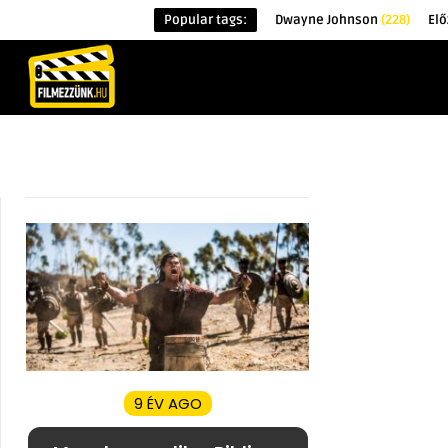
Popular tags:
Dwayne Johnson
(228)
Elő
KEZDŐOLDAL
HÍREK
ÉRDEKESSÉG
9 ÉV AGO