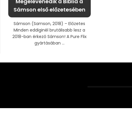
Megelevenedik a Biblia a
Sámson első előzetesében
Sámson (Samson, 2018) – Előzetes
Minden eddiginél brutálisabb lesz a
2018-ban érkező Sámson! A Pure Flix
gyártásában ...