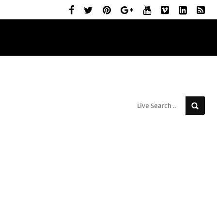
ELŐZETESEK
MOZIBEMUTATÓK
RÓLUNK