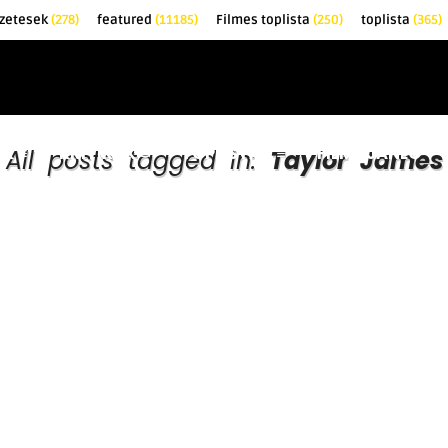
zetesek
(278)
featured
(11185)
Filmes toplista
(250)
toplista
(365)
EK
KRITIKÁK
TOPLISTÁK
FILMAJÁNLÓ
All posts tagged in:
Taylor James