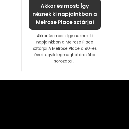
Akkor és most: Így
néznek ki napjainkban a
Melrose Place sztárjai
Akkor és most: Így néznek ki
napjainkban a Melrose Place
sztárjai A Melrose Place a 90-es
évek egyik legmeghatározóbb
sorozata ...