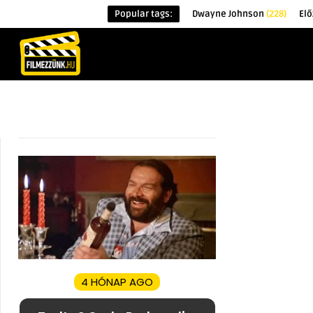
Popular tags:
Dwayne Johnson
(228)
El
KEZDŐOLDAL
HÍREK
ÉRDEKESSÉG
4 HÓNAP AGO