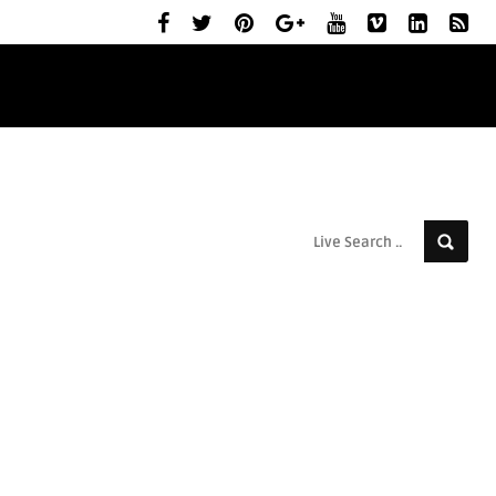
ELŐZETESEK
MOZIBEMUTATÓK
RÓLUNK