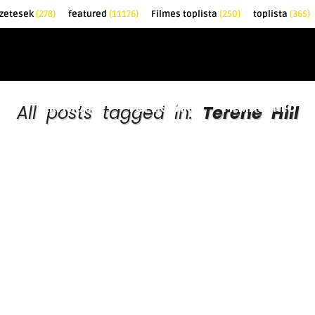
őzetesek
(278)
featured
(11176)
Filmes toplista
(250)
toplista
(365)
EK
KRITIKÁK
TOPLISTÁK
FILMAJÁNLÓ
All posts tagged in:
Terene Hill