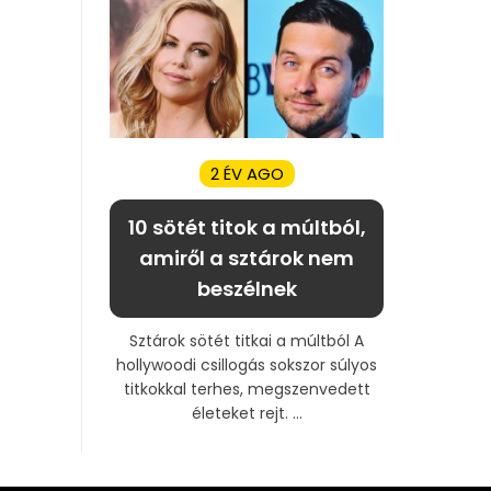
2 ÉV AGO
10 sötét titok a múltból,
amiről a sztárok nem
beszélnek
Sztárok sötét titkai a múltból A
hollywoodi csillogás sokszor súlyos
titkokkal terhes, megszenvedett
életeket rejt. ...