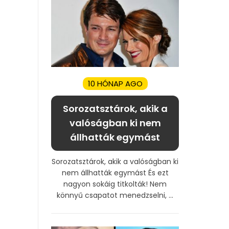
10 HÓNAP AGO
Sorozatsztárok, akik a
valóságban ki nem
állhatták egymást
Sorozatsztárok, akik a valóságban ki
nem állhatták egymást És ezt
nagyon sokáig titkolták! Nem
könnyű csapatot menedzselni, ...