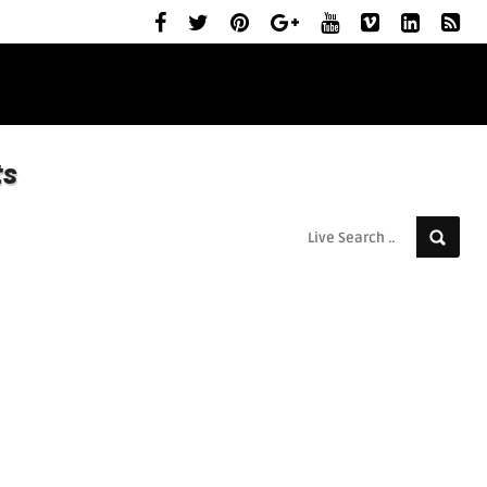
ELŐZETESEK
MOZIBEMUTATÓK
RÓLUNK
ts