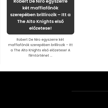
Robert De Niro egyszerre
két maffiafőnök
szerepében brillírozik – Itt a
The Alto Knights első
előzetese!
Robert De Niro egyszerre két
maffiafőnök szerepében brillírozik – Itt
a The Alto Knights első előzetese! A
filmtörténet ...