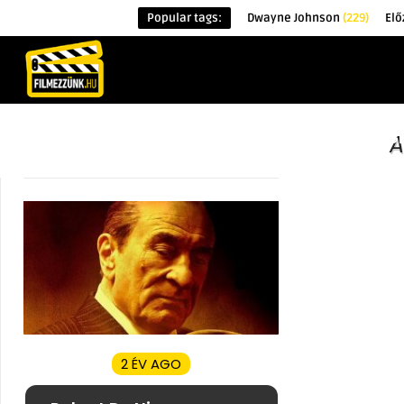
Popular tags:
Dwayne Johnson
(229)
Elő
KEZDŐOLDAL
HÍREK
ÉRDEKESSÉG
A
2 ÉV AGO