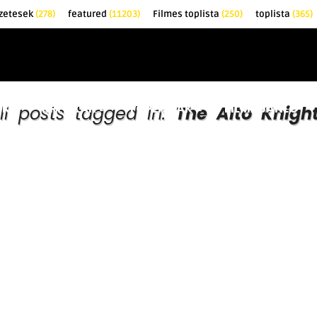
zetesek
(278)
featured
(11203)
Filmes toplista
(250)
toplista
(365)
EK
KRITIKÁK
TOPLISTÁK
FILMAJÁNLÓ
ll posts tagged in:
The Alto Knigh