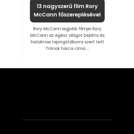
13 nagyszerű film Rory
McCann főszereplésével
Rory McCann legjobb filmjei Rory
McCann az egész világot bejárta és
hatalmas rajongótáborra szert tett
Trónok harca című ...