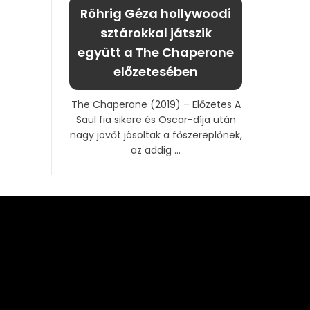
Röhrig Géza hollywoodi
sztárokkal játszik
együtt a The Chaperone
előzetesében
The Chaperone (2019) – Előzetes A
Saul fia sikere és Oscar-díja után
nagy jövőt jósoltak a főszereplőnek,
az addig ...