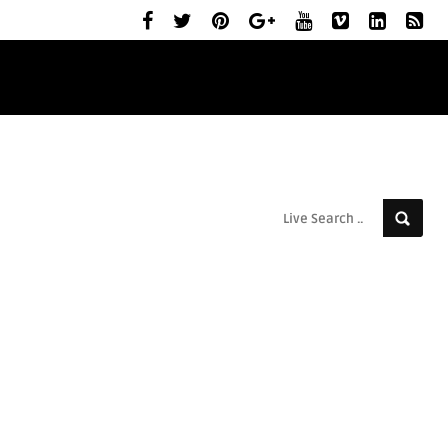
ELŐZETESEK
MOZIBEMUTATÓK
RÓLUNK