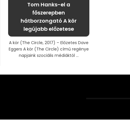
Tom Hanks-el a
főszerepben
hátborzongató A kör
legújabb előzetese
A kör (The Circle, 2017) – Előzetes Dave
Eggers A kör (The Circle) című regénye
napjaink szociális médiáktól ...