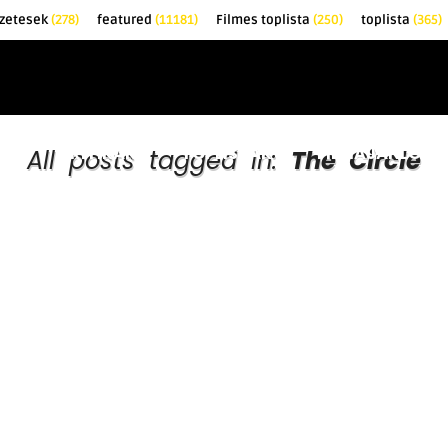
zetesek
(278)
featured
(11181)
Filmes toplista
(250)
toplista
(365)
EK
KRITIKÁK
TOPLISTÁK
FILMAJÁNLÓ
All posts tagged in:
The Circle