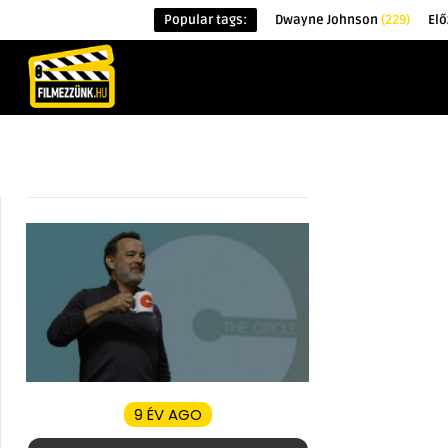
Popular tags:
Dwayne Johnson
(229)
Elő
KEZDŐOLDAL
HÍREK
ÉRDEKESSÉG
9 ÉV AGO