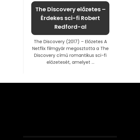
The Discovery előzetes –
Érdekes sci-fi Robert
Redford-al
The Discovery (2017) – Előzetes A
Netflix filmgyár megosztotta a The
Discovery című romantikus sci-fi
előzetesét, amelyet ...