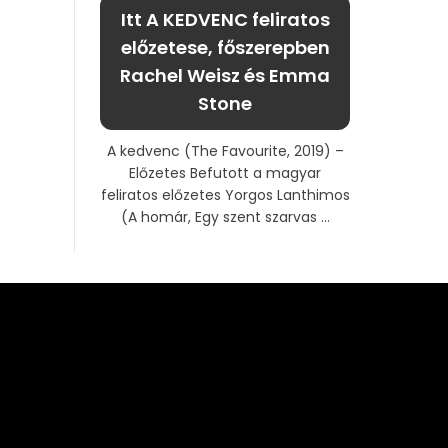
Itt A KEDVENC feliratos
előzetese, főszerepben
Rachel Weisz és Emma
Stone
A kedvenc (The Favourite, 2019) –
Előzetes Befutott a magyar
feliratos előzetes Yorgos Lanthimos
(A homár, Egy szent szarvas ...