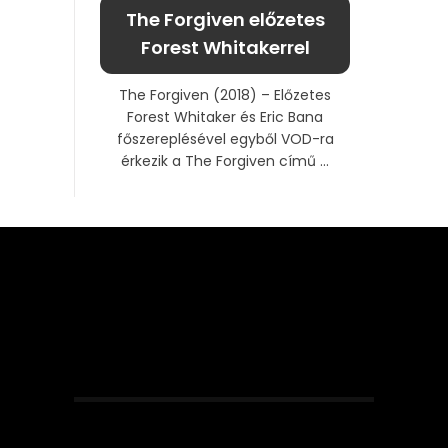
The Forgiven előzetes
Forest Whitakerrel
The Forgiven (2018) – Előzetes
Forest Whitaker és Eric Bana
főszereplésével egyből VOD-ra
érkezik a The Forgiven című ...