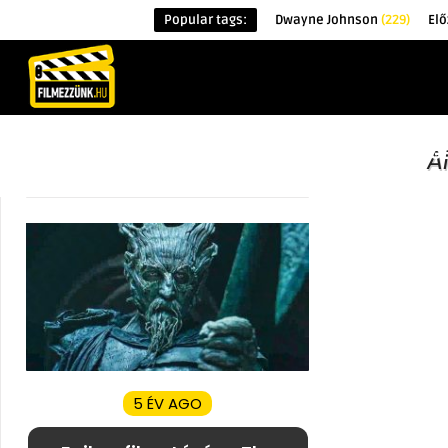
Popular tags:
Dwayne Johnson
(229)
Elő
KEZDŐOLDAL
HÍREK
ÉRDEKESSÉG
A
5 ÉV AGO