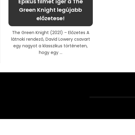
Epikus filmet ígér a The
Green Knight legújabb
előzetese!
The Green Knight (2021) – Előzetes A
látnoki rendező, David Lowery csavart
egy nagyot a klasszikus történeten,
hogy egy ...