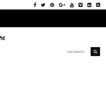
ELŐZETESEK
MOZIBEMUTATÓK
RÓLUNK
ht