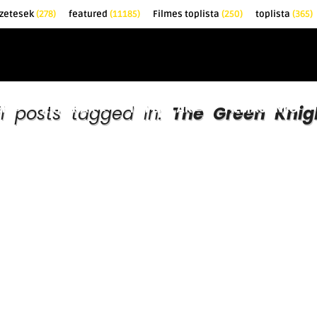
zetesek
(278)
featured
(11185)
Filmes toplista
(250)
toplista
(365)
EK
KRITIKÁK
TOPLISTÁK
FILMAJÁNLÓ
ll posts tagged in:
The Green Knig