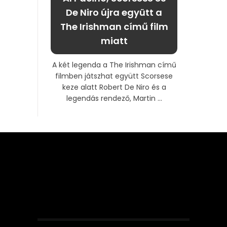
De Niro újra együtt a
The Irishman című film
miatt
A két legenda a The Irishman című
filmben játszhat együtt Scorsese
keze alatt Robert De Niro és a
legendás rendező, Martin ...