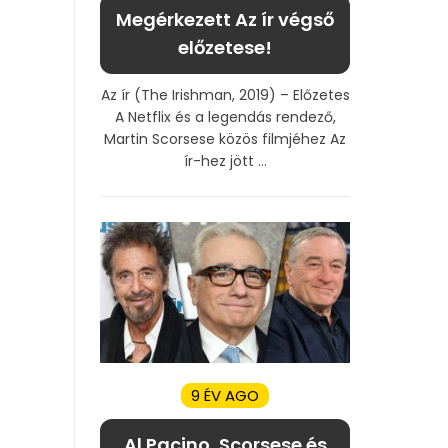
Megérkezett Az ír végső
előzetese!
Az ír (The Irishman, 2019) – Előzetes
A Netflix és a legendás rendező,
Martin Scorsese közös filmjéhez Az
ír-hez jött ...
9 ÉV AGO
Al Pacino, Scorsese és