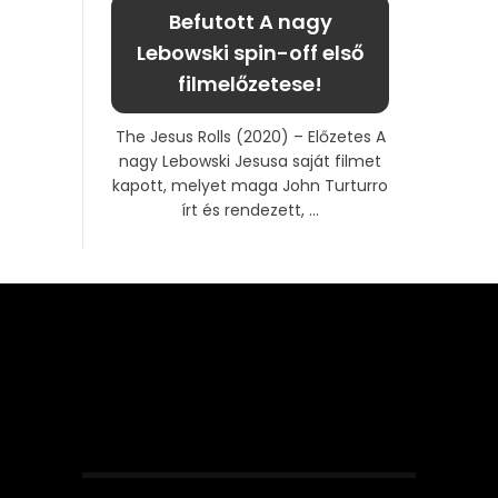
Befutott A nagy
Lebowski spin-off első
filmelőzetese!
The Jesus Rolls (2020) – Előzetes A
nagy Lebowski Jesusa saját filmet
kapott, melyet maga John Turturro
írt és rendezett, ...