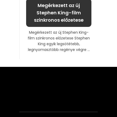
Megérkezett az új
Stephen King-film
szinkronos előzetese
Megérkezett az új Stephen King-
film szinkronos előzetese Stephen
King egyik legsötétebb,
legnyomasztóbb regénye végre ...