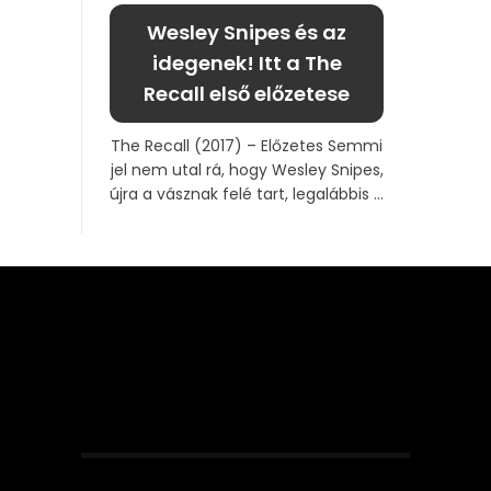
Wesley Snipes és az
idegenek! Itt a The
Recall első előzetese
The Recall (2017) – Előzetes Semmi
jel nem utal rá, hogy Wesley Snipes,
újra a vásznak felé tart, legalábbis ...