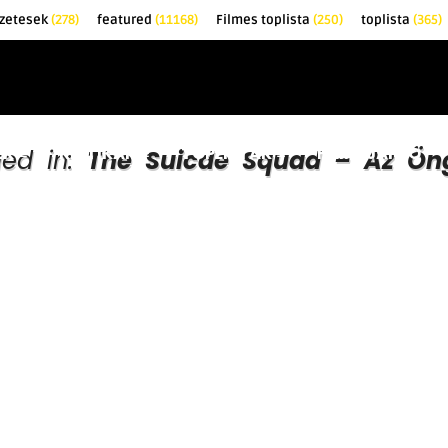
zetesek
(278)
featured
(11168)
Filmes toplista
(250)
toplista
(365)
EK
KRITIKÁK
TOPLISTÁK
FILMAJÁNLÓ
ged in:
The Suicde Squad – Az Öng