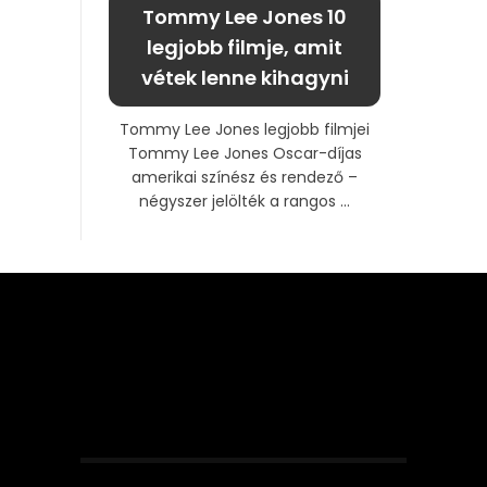
Tommy Lee Jones 10
legjobb filmje, amit
vétek lenne kihagyni
Tommy Lee Jones legjobb filmjei
Tommy Lee Jones Oscar-díjas
amerikai színész és rendező –
négyszer jelölték a rangos ...