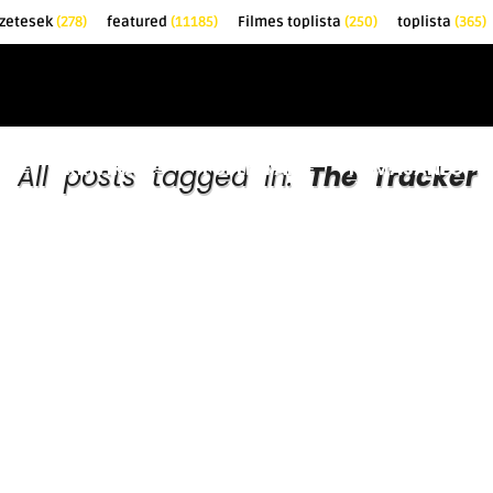
zetesek
(278)
featured
(11185)
Filmes toplista
(250)
toplista
(365)
EK
KRITIKÁK
TOPLISTÁK
FILMAJÁNLÓ
All posts tagged in:
The Tracker