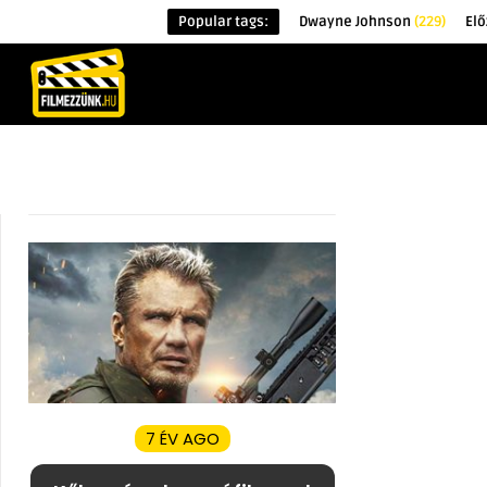
Popular tags:
Dwayne Johnson
(229)
Elő
KEZDŐOLDAL
HÍREK
ÉRDEKESSÉG
7 ÉV AGO