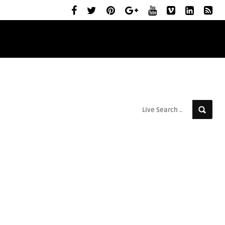
ELŐZETESEK
MOZIBEMUTATÓK
RÓLUNK