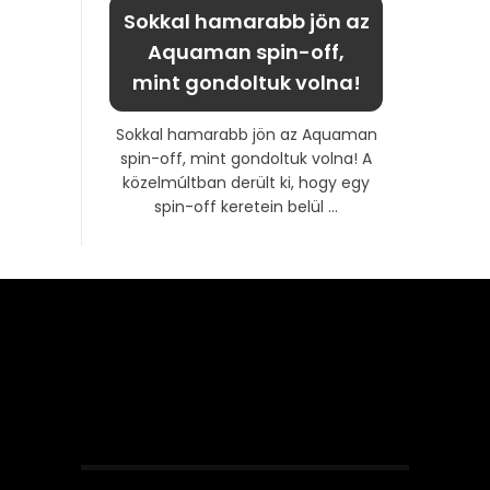
Sokkal hamarabb jön az
Aquaman spin-off,
mint gondoltuk volna!
Sokkal hamarabb jön az Aquaman
spin-off, mint gondoltuk volna! A
közelmúltban derült ki, hogy egy
spin-off keretein belül ...