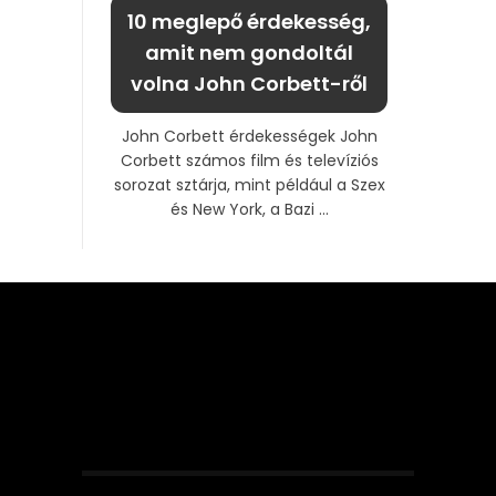
10 meglepő érdekesség,
amit nem gondoltál
volna John Corbett-ről
John Corbett érdekességek John
Corbett számos film és televíziós
sorozat sztárja, mint például a Szex
és New York, a Bazi ...