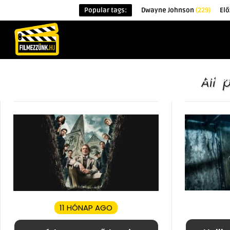
Popular tags:
Dwayne Johnson
(229)
Elő
KEZDŐOLDAL
HÍREK
ÉRDEKESSÉG
All 
11 HÓNAP AGO