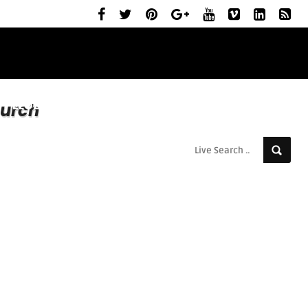
ELŐZETESEK
MOZIBEMUTATÓK
RÓLUNK
urch