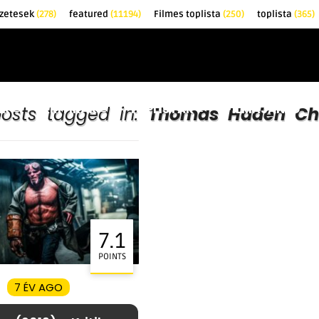
zetesek
(278)
featured
(11194)
Filmes toplista
(250)
toplista
(365)
EK
KRITIKÁK
TOPLISTÁK
FILMAJÁNLÓ
posts tagged in:
Thomas Haden Ch
7.1
POINTS
7 ÉV AGO