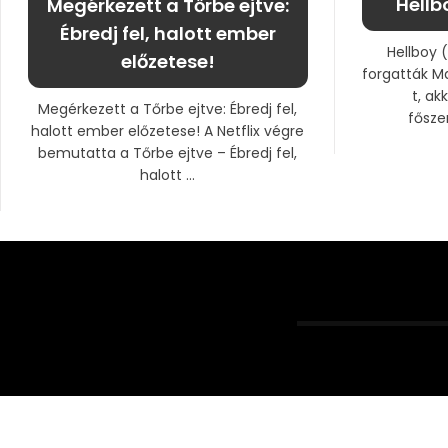
Hellb
Megérkezett a Tőrbe ejtve:
Ébredj fel, halott ember
Hellboy 
előzetese!
forgatták Ma
t, a
Megérkezett a Tőrbe ejtve: Ébredj fel,
főszer
halott ember előzetese! A Netflix végre
bemutatta a Tőrbe ejtve – Ébredj fel,
halott ...