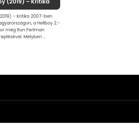
oy (2019) – Kritika
(2019) – Kritika 2007-ben
gyarországon, a Hellboy 2.-
kkor még Ron Perlman
eplésével. Melyben ...