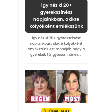
Így néz ki 20+
gyerekszínész
napjainkban, akikre
kölyökként emlékszünk
Így néz ki 20+ gyerekszínész
napjainkban, akikre kölyökként
emlékszünk Azt mondják, hogy a
gyerekek túl gyorsan nőnek. ...
8 HÓNAP AGO