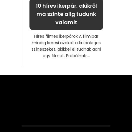
10 híres ikerpár, akikről
ma szinte alig tudunk
valamit
Híres filmes ikerpárok A filmipar
mindig keresi azokat a különleges
színészeket, akikkel el tudnak adni
egy filmet. Próbálnak ...