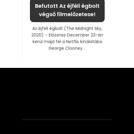
Befutott Az éjféli égbolt
végső filmelőzetese!
Az éjféli égbolt (The Midnight Sky,
2020) – Előzetes December 23-án
kerül majd fel a Netflix kínálatába
George Clooney ...