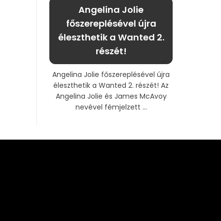
Angelina Jolie
főszereplésével újra
éleszthetik a Wanted 2.
részét!
Angelina Jolie főszereplésével újra
éleszthetik a Wanted 2. részét! Az
Angelina Jolie és James McAvoy
nevével fémjelzett ...