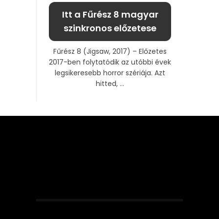
Itt a Fűrész 8 magyar
szinkronos előzetese
Fűrész 8 (Jigsaw, 2017) – Előzetes
2017-ben folytatódik az utóbbi évek
legsikeresebb horror szériája. Azt
hitted, ...