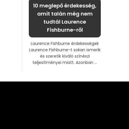
10 meglepő érdekesség,
amit talán még nem
tudtál Laurence
Fishburne-ről
Laurence Fishburne érdekességek
Laurence Fishburne-t sokan ismerik
és szeretik kiváló színészi
teljesítményei miatt. Azonban ...