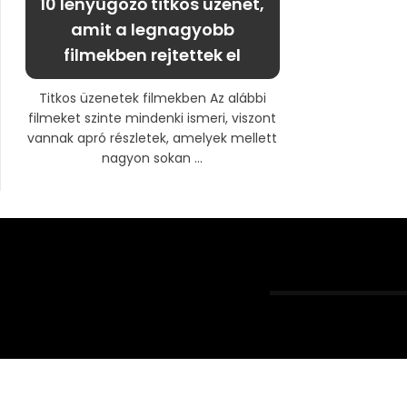
10 lenyűgöző titkos üzenet,
amit a legnagyobb
filmekben rejtettek el
Titkos üzenetek filmekben Az alábbi
filmeket szinte mindenki ismeri, viszont
vannak apró részletek, amelyek mellett
nagyon sokan ...