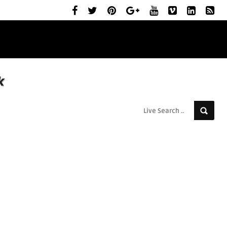
ELŐZETESEK
MOZIBEMUTATÓK
RÓLUNK
k