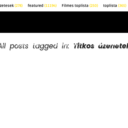
zetesek
(278)
featured
(11194)
Filmes toplista
(250)
toplista
(365)
EK
KRITIKÁK
TOPLISTÁK
FILMAJÁNLÓ
All posts tagged in:
Titkos üzenete