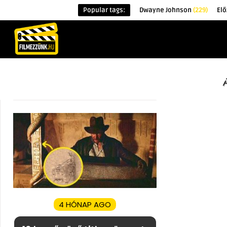
Popular tags:
Dwayne Johnson
(229)
Elő
KEZDŐOLDAL
HÍREK
ÉRDEKESSÉG
4 HÓNAP AGO