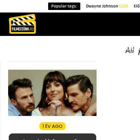
Popular tags:
Dwayne Johnson
(229)
Elő
KEZDŐOLDAL
HÍREK
ÉRDEKESSÉG
All
1 ÉV AGO