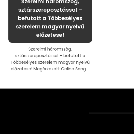
Szerelmi háromszög,
sztárszereposztással –
befutott a Többesélyes
szerelem magyar nyelvű
előzetese!
Szerelmi háromszög,
sztárszereposztással – befutott a
Többesélyes szerelem magyar nyelvű
előzetese! Megérkezett Celine Song ...