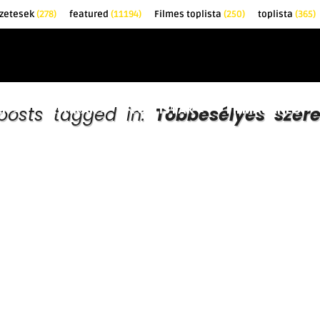
zetesek
(278)
featured
(11194)
Filmes toplista
(250)
toplista
(365)
EK
KRITIKÁK
TOPLISTÁK
FILMAJÁNLÓ
 posts tagged in:
Többesélyes szer