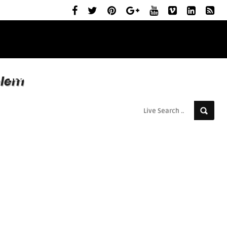
ELŐZETESEK
MOZIBEMUTATÓK
RÓLUNK
elem