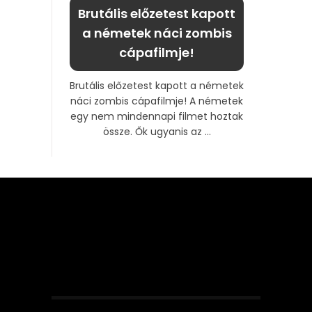
Brutális előzetest kapott
a németek náci zombis
cápafilmje!
Brutális előzetest kapott a németek
náci zombis cápafilmje! A németek
egy nem mindennapi filmet hoztak
össze. Ők ugyanis az ...