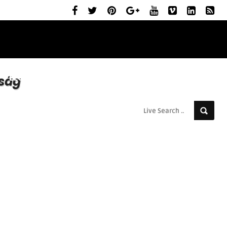
ELŐZETESEK
MOZIBEMUTATÓK
RÓLUNK
sság