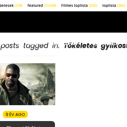
zetesek
(278)
featured
(11168)
Filmes toplista
(250)
toplista
(365)
EK
KRITIKÁK
TOPLISTÁK
FILMAJÁNLÓ
 posts tagged in:
Tökéletes gyilko
9 ÉV AGO