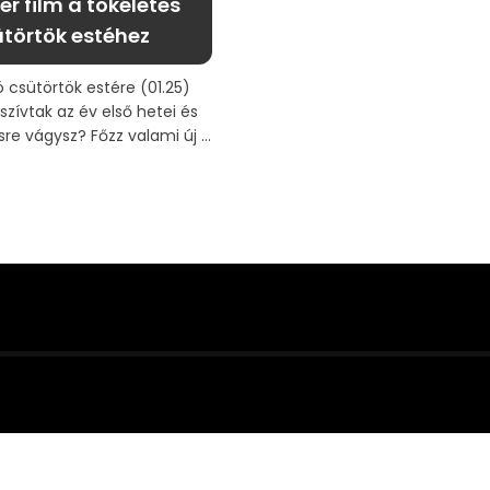
er film a tökéletes
törtök estéhez
ó csütörtök estére (01.25)
szívtak az év első hetei és
re vágysz? Főzz valami új ...