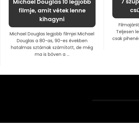
7 szup
Michael Douglas 10 legjobb
csü
filmje, amit vétek lenne
kihagyni
Filmajánl
Teljesen le
Michael Douglas legjobb filmjei Michael
csak pihenés
Douglas a 80-as, 90-es években
hatalmas sztárnak számított, de még
ma is bőven a ...