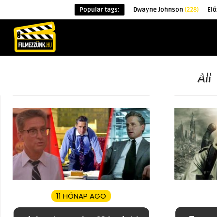
Popular tags:
Dwayne Johnson
(228)
Elő
KEZDŐOLDAL
HÍREK
ÉRDEKESSÉG
All
11 HÓNAP AGO