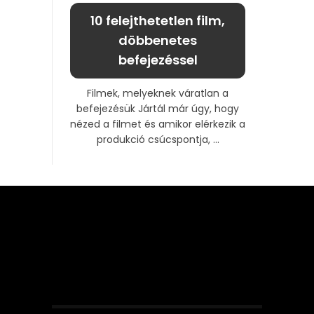
10 felejthetetlen film,
döbbenetes
befejezéssel
Filmek, melyeknek váratlan a
befejezésük Jártál már úgy, hogy
nézed a filmet és amikor elérkezik a
produkció csúcspontja, ...