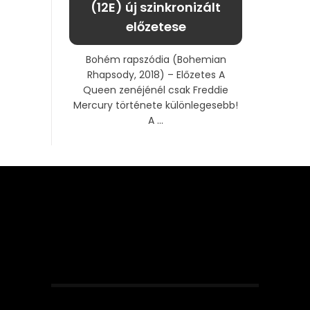
(12E) új szinkronizált
előzetese
Bohém rapszódia (Bohemian
Rhapsody, 2018) – Előzetes A
Queen zenéjénél csak Freddie
Mercury története különlegesebb!
A ...